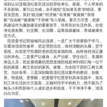
深刻认识违规违纪甚至违法犯罪给单位、家庭、个人带来的
不良影响，要引以为戒，决不能犯“无知者无畏”的错误。要
居安思危，算好“政治账”“经济账”“名誉账”“家庭账”“亲情
账”“自由账”“健康账”“子孙账”等八笔账。要尽力尽责，把家
风建设作为廉政建设的重要抓手，培养良好生活作风，自觉
净化朋友圈、社交圈、生活圈，远离低级趣味，养成健康生
活方式。
院党委书记郭俊梅同志强调，一是广大干部要勤于学习，
注重加强党性修养，坚定理想信念，保持清醒的头脑，坚守
底线，自觉坚守拒腐防变的思想道德防线，始终保持清正廉
洁的本色。二是要严以修身，从严治家，管住自己、亲属和
身边人员，把反腐倡廉的思想道德防线延伸到我们每一位干
部的家庭，树立良好的家风、家教，为全院干部职工树立典
范、当好表率。三是深刻吸取违纪违法案件的教训，知敬
畏、明底线、受警醒，把遵规守纪贯穿到具体实践中，落实
到工作生活的方方面面，正确对待手中的权力，绝不能为了
蝇头小利而影响个人成长进步和前途，干干净净干事，清清
白白为官。