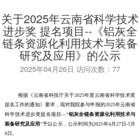
关于2025年云南省科学技术
进步奖 提名项目--《铝灰全
链条资源化利用技术与装备
研究及应用》的公示
2025年04月26日 访问次数：
77
根据《云南省科技厅关于
2025
年度云南省科学技术奖
提名工作的通知》要求，现对我
院参与
申报的
2025
年云南省
科学技术进步奖提名项目
—“
铝灰全链条资源化利用技术与
装备研究及应用
”
予以公示，公示时间为
2025
年
4
月
27
日
-5
月
6
日。