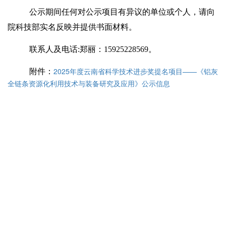
公示期间任何对公示项目有异议的单位或个人，请向
院科技部实名反映并提供书面材料。
联系人及电话
:
郑丽：
15925228569
。
2025年度云南省科学技术进步奖提名项目——《铝灰
附件：
全链条资源化利用技术与装备研究及应用》公示信息