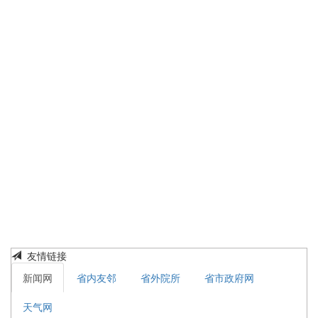
友情链接
新闻网
省内友邻
省外院所
省市政府网
天气网