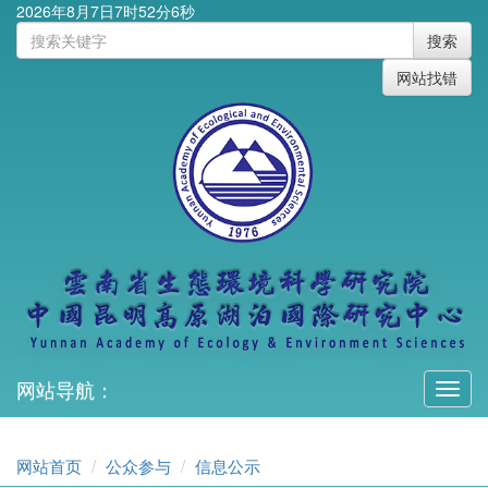
2026年8月7日7时52分7秒
搜索
网站找错
网站导航：
Toggl
navig
网站首页
公众参与
信息公示