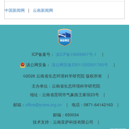
中国新闻网
|
云南新闻网
ICP备案号：
滇ICP备19009967号-1
|
滇公网安备：
滇公网安备53011202001760号
|
©2026 云南省生态环境科学研究院 版权所有 |
主办单位：云南省生态环境科学研究院
地址：云南省昆明市气象路王家坝23号 |
邮箱：
office@yraes.org.cn
|
电话：0871-64142163 |
邮编：650034
技术支持：云南亚萨科技有限公司 |