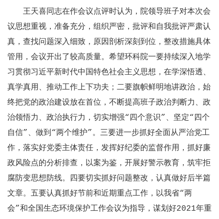
王天喜同志在作会议点评时认为，院领导班子对本次会
议思想重视，准备充分，组织严密，批评和自我批评严肃认
真，查找问题深入细致，原因剖析深刻到位，整改措施具体
管用，会议开出了较高质量。希望环科院一要持续深入地学
习贯彻习近平新时代中国特色社会主义思想，在学深悟透、
真学真用、推动工作上下功夫；二要旗帜鲜明地讲政治，始
终把党的政治建设放在首位，不断提高班子政治判断力、政
治领悟力、政治执行力，切实增强“四个意识”、坚定“四个
自信”、做到“两个维护”。三要进一步抓好全面从严治党工
作，落实好党委主体责任，发挥好纪委的监督作用，抓好廉
政风险点的分析排查，以案为鉴，开展好警示教育，筑牢拒
腐防变思想防线。四要切实抓好问题整改，认真做好后半篇
文章。五要认真抓好节前和近期重点工作，以我省“两
会”和全国生态环境保护工作会议为指导，谋划好2021年重